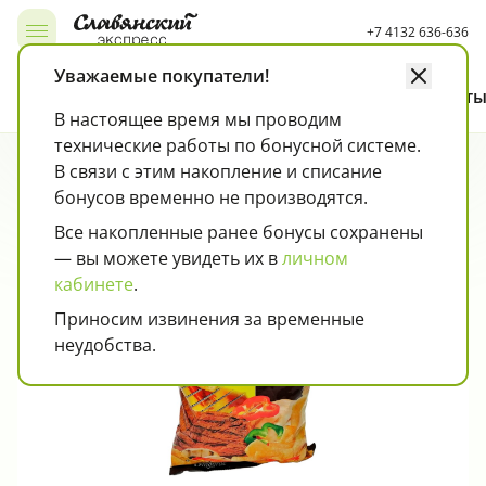
+7 4132 636-636
Открыть, закрыть меню
Уважаемые покупатели!
Каталог
Как покупать
Карта лояльности
Контакт
В настоящее время мы проводим
технические работы по бонусной системе.
Чипсы, снэки, попкорн, кукурузные палочки
Колбаса, сосиски, деликатесы
Страница товара
Чипсы, снэки, попкорн, кукурузные палочки
В связи с этим накопление и списание
бонусов временно не производятся.
Все накопленные ранее бонусы сохранены
— вы можете увидеть их в
личном
кабинете
.
Приносим извинения за временные
неудобства.