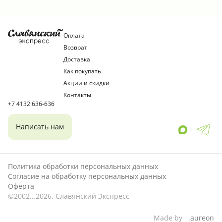
порошок, рисовый порошок, соль,
луковый порошок, соя, пшеница, усилитель вкуса и
аромата Е621, антислеживающий агент Е542,
Оплата
краситель куркумин, ароматизаторы.
Возврат
Пищевая ценность 100гр продукта: белки - 7,8г,
Доставка
жиры - 26г, углеводы - 62г.
Как покупать
Энергетическая ценность 100гр продукта -
Акции и скидки
2153кДж/513ккал.
Контакты
+7 4132 636-636
Написать нам
Политика обработки персональных данных
Согласие на обработку персональных данных
Оферта
©2002...2026, Славянский Экспресс
Made by
.aureon