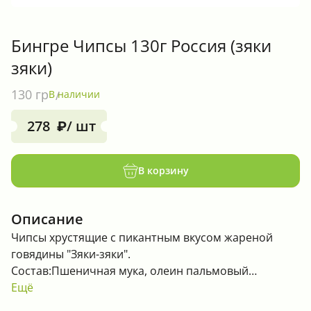
Бингре Чипсы 130г Россия (зяки
зяки)
130 гр
В наличии
278
/ шт
₽
В корзину
Описание
Чипсы хрустящие с пикантным вкусом жареной
говядины "Зяки-зяки".
Состав:Пшеничная мука, олеин пальмовый
рафинированный дезодорированный,
Ещё
кукурузный крахмал, вода, сахар, чесночный