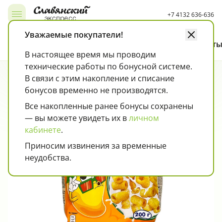
+7 4132 636-636
Открыть, закрыть меню
Уважаемые покупатели!
Каталог
Как покупать
Карта лояльности
Контакт
В настоящее время мы проводим
технические работы по бонусной системе.
Чипсы, снэки, попкорн, кукурузные палочки
Колбаса, сосиски, деликатесы
Страница товара
Мюсли, хлопья
В связи с этим накопление и списание
бонусов временно не производятся.
Все накопленные ранее бонусы сохранены
— вы можете увидеть их в
личном
кабинете
.
Приносим извинения за временные
неудобства.