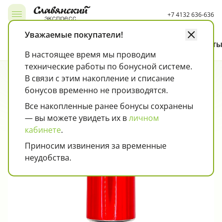
+7 4132 636-636
Открыть, закрыть меню
Уважаемые покупатели!
Каталог
Как покупать
Карта лояльности
Контакт
В настоящее время мы проводим
технические работы по бонусной системе.
Чипсы, снэки, попкорн, кукурузные палочки
Колбаса, сосиски, деликатесы
Страница товара
Газировка, напитки
В связи с этим накопление и списание
бонусов временно не производятся.
Все накопленные ранее бонусы сохранены
— вы можете увидеть их в
личном
кабинете
.
Приносим извинения за временные
неудобства.