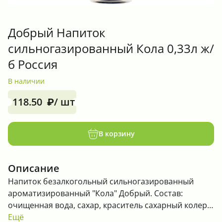
Добрый Напиток
сильногазированный Кола 0,33л ж/
б Россия
В наличии
118.50
/ шт
₽
В корзину
Описание
Напиток безалкогольный сильногазированный
ароматизированный "Кола" Добрый. Состав:
очищенная вода, сахар, краситель сахарный колер
IV. регулятор кислотности ортофосфорная кислота,
Ещё