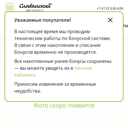
+7 4132 636-636
Открыть, закрыть меню
Уважаемые покупатели!
Каталог
Как покупать
Карта лояльности
Контакт
В настоящее время мы проводим
технические работы по бонусной системе.
Чипсы, снэки, попкорн, кукурузные палочки
Колбаса, сосиски, деликатесы
Страница товара
Пюре
В связи с этим накопление и списание
бонусов временно не производятся.
Все накопленные ранее бонусы сохранены
— вы можете увидеть их в
личном
кабинете
.
Приносим извинения за временные
неудобства.