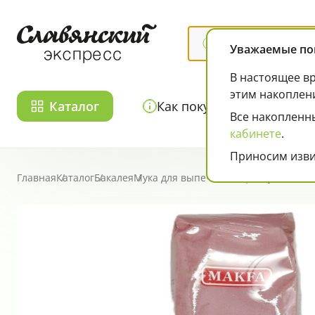
Уважаемые по
В настоящее вр
этим накоплен
Каталог
Как покупать
Акц
Все накопленн
кабинете
.
Чипсы, снэки, попкорн, кукурузные палочки
Колбаса, сосиски, деликатесы
Приносим изви
Страница товара
Главная
Каталог
Бакалея
Мука для выпечки
Макфа Мука льнян