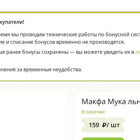
купатели!
емя мы проводим технические работы по бонусной систе
ие и списание бонусов временно не производятся.
ии
Карта лояльности
Оплата
Контакт
ые ранее бонусы сохранены — вы можете увидеть их в
л
нения за временные неудобства.
ая 500гр Россия
Макфа Мука льн
В наличии
159
/ шт
₽