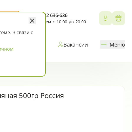
+7 4132 636-636
Личный 
Корз
Работаем с 10.00 до 20.00
ме. В связи с
ы
Доставка
Вакансии
Меню
ичном
яная 500гр Россия