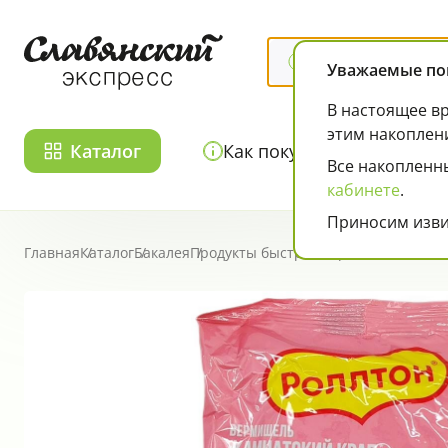
Уважаемые по
В настоящее вр
этим накоплен
Каталог
Как покупать
Акц
Все накопленн
кабинете
.
Чипсы, снэки, попкорн, кукурузные палочки
Колбаса, сосиски, деликатесы
Приносим изви
Страница товара
Главная
Каталог
Бакалея
Продукты быстрого приготовления
Р