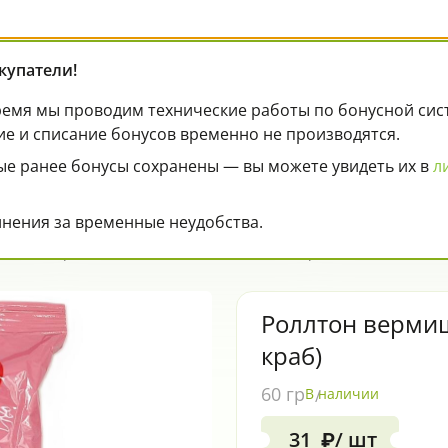
купатели!
емя мы проводим технические работы по бонусной систе
ие и списание бонусов временно не производятся.
ии
Карта лояльности
Оплата
Контакт
ые ранее бонусы сохранены — вы можете увидеть их в
л
нения за временные неудобства.
оллтон вермишель 60 г Россия (камчатский краб)
Роллтон вермиш
краб)
60 гр
В наличии
31
/ шт
₽