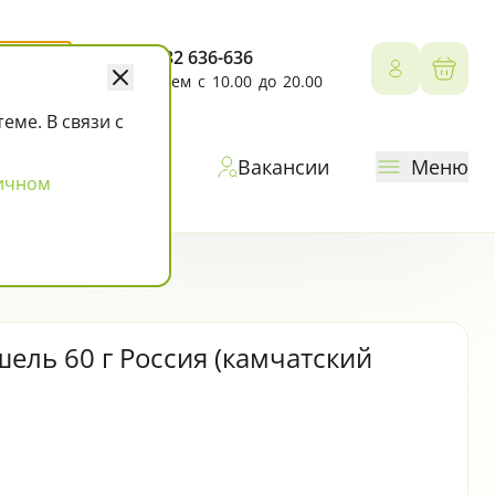
+7 4132 636-636
Личный 
Корз
Работаем с 10.00 до 20.00
ме. В связи с
ы
Доставка
Вакансии
Меню
ичном
ель 60 г Россия (камчатский