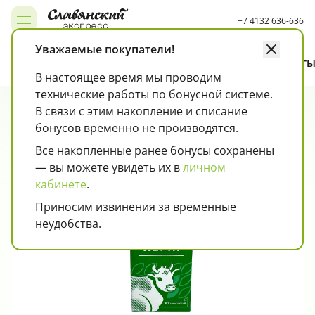
+7 4132 636-636
Открыть, закрыть меню
Уважаемые покупатели!
Каталог
Как покупать
Карта лояльности
Контакт
В настоящее время мы проводим
технические работы по бонусной системе.
Чипсы, снэки, попкорн, кукурузные палочки
Колбаса, сосиски, деликатесы
Страница товара
Кисломолочные продукты
В связи с этим накопление и списание
бонусов временно не производятся.
Все накопленные ранее бонусы сохранены
— вы можете увидеть их в
личном
кабинете
.
Приносим извинения за временные
неудобства.