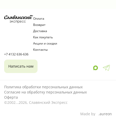
растительные масла), закваска прямого внесения.
Пищевая ценность 100гр продукта: белки - 1,8г,
жиры - 2,5г, углеводы - 4,1г, Энергетическая
Оплата
ценность 100гр продукта - 200кДж/50ккал
Возврат
Доставка
Как покупать
Акции и скидки
Контакты
+7 4132 636-636
Написать нам
Политика обработки персональных данных
Согласие на обработку персональных данных
Оферта
©2002...2026, Славянский Экспресс
Made by
.aureon