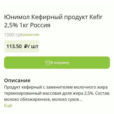
Юнимол Кефирный продукт Kefir
2,5% 1кг Россия
1000 гр
В наличии
113.50
/ шт
₽
В корзину
Описание
Продукт кефирный с заменителем молочного жира
термизированный массовая доля жира 2,5%. Состав:
молоко обезжиренное, молоко сухое
обезжиренное, сыворотка молочная сухая,
Ещё
заменитель молочного жира( натуральные